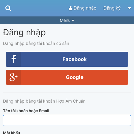
Đăng nhập
Đăng ký
Menu
Đăng nhập
Bài hát
Guitar Tabs
Playlist
Hợp âm
Đăng nhập bằng tài khoản có sẵn
Điệu bài hát
Thể loại
Facebook
Tìm theo hợp âm
Tải ứng dụng
Google
Yêu cầu hợp âm
Thành Viên
Khóa học
Quản lý
67
Đăng nhập bằng tài khoản Hợp Âm Chuẩn
Tắt quảng cáo
Tên tài khoản hoặc Email
Mật khẩu