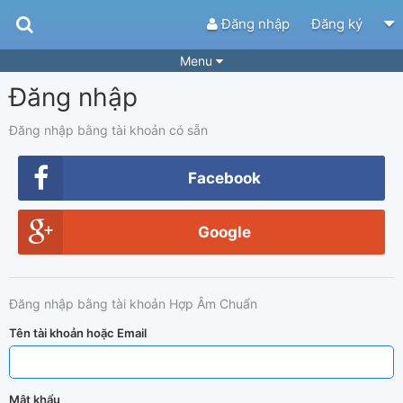
Đăng nhập
Đăng ký
Menu
Đăng nhập
Bài hát
Guitar Tabs
Playlist
Hợp âm
Đăng nhập bằng tài khoản có sẵn
Điệu bài hát
Thể loại
Facebook
Tìm theo hợp âm
Tải ứng dụng
Google
Yêu cầu hợp âm
Thành Viên
Khóa học
Quản lý
52
Đăng nhập bằng tài khoản Hợp Âm Chuẩn
Tắt quảng cáo
Tên tài khoản hoặc Email
Mật khẩu