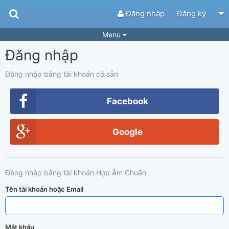
Đăng nhập
Đăng ký
Menu
Đăng nhập
Bài hát
Guitar Tabs
Playlist
Hợp âm
Đăng nhập bằng tài khoản có sẵn
Điệu bài hát
Thể loại
Facebook
Tìm theo hợp âm
Tải ứng dụng
Google
Yêu cầu hợp âm
Thành Viên
Khóa học
Quản lý
56
Đăng nhập bằng tài khoản Hợp Âm Chuẩn
Tắt quảng cáo
Tên tài khoản hoặc Email
Mật khẩu