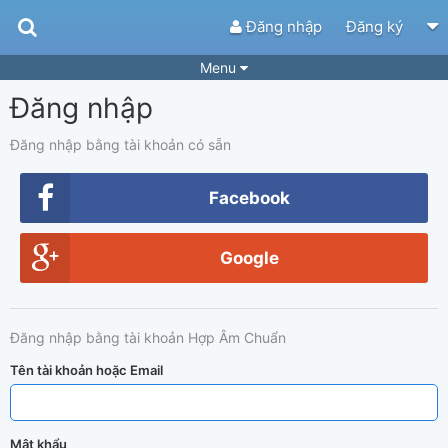
Đăng nhập
Đăng ký
Menu
Đăng nhập
Bài hát
Guitar Tabs
Playlist
Hợp âm
Đăng nhập bằng tài khoản có sẵn
Điệu bài hát
Thể loại
Facebook
Tìm theo hợp âm
Tải ứng dụng
Google
Yêu cầu hợp âm
Thành Viên
Khóa học
Quản lý
51
Đăng nhập bằng tài khoản Hợp Âm Chuẩn
Tắt quảng cáo
Tên tài khoản hoặc Email
Mật khẩu