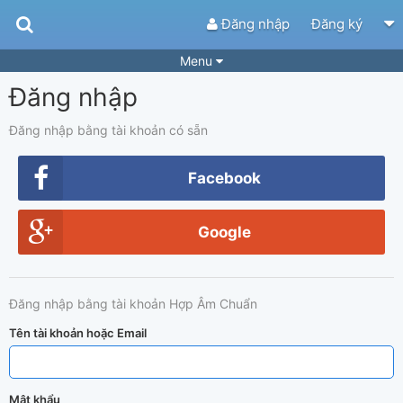
Đăng nhập
Đăng ký
Menu
Đăng nhập
Bài hát
Guitar Tabs
Playlist
Hợp âm
Đăng nhập bằng tài khoản có sẵn
Điệu bài hát
Thể loại
Facebook
Tìm theo hợp âm
Tải ứng dụng
Google
Yêu cầu hợp âm
Thành Viên
Khóa học
Quản lý
78
Đăng nhập bằng tài khoản Hợp Âm Chuẩn
Tắt quảng cáo
Tên tài khoản hoặc Email
Mật khẩu