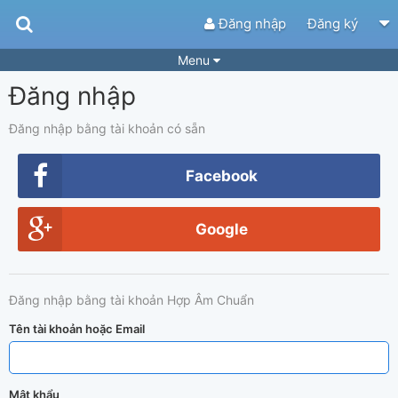
Đăng nhập
Đăng ký
Menu
Đăng nhập
Bài hát
Guitar Tabs
Playlist
Hợp âm
Đăng nhập bằng tài khoản có sẵn
Điệu bài hát
Thể loại
Facebook
Tìm theo hợp âm
Tải ứng dụng
Google
Yêu cầu hợp âm
Thành Viên
Khóa học
Quản lý
89
Đăng nhập bằng tài khoản Hợp Âm Chuẩn
Tắt quảng cáo
Tên tài khoản hoặc Email
Mật khẩu