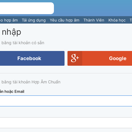
eo hợp âm
Tải ứng dụng
Yêu cầu hợp âm
Thành Viên
Khóa học
T
 nhập
 bằng tài khoản có sẵn
Facebook
Google
 bằng tài khoản Hợp Âm Chuẩn
ản hoặc Email