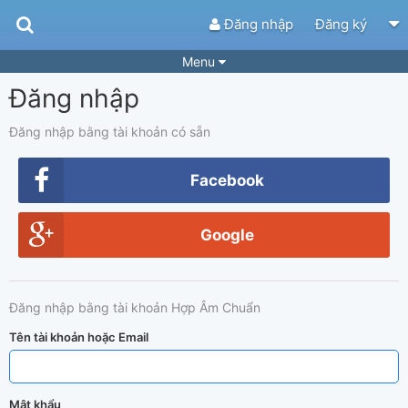
Đăng nhập
Đăng ký
Menu
Đăng nhập
Bài hát
Guitar Tabs
Playlist
Hợp âm
Đăng nhập bằng tài khoản có sẵn
Điệu bài hát
Thể loại
Facebook
Tìm theo hợp âm
Tải ứng dụng
Google
Yêu cầu hợp âm
Thành Viên
Khóa học
Quản lý
52
Đăng nhập bằng tài khoản Hợp Âm Chuẩn
Tắt quảng cáo
Tên tài khoản hoặc Email
Mật khẩu