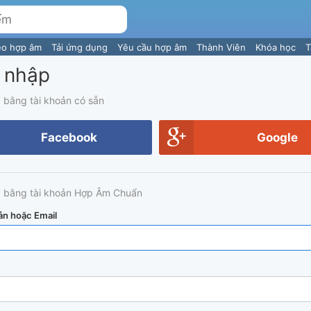
eo hợp âm
Tải ứng dụng
Yêu cầu hợp âm
Thành Viên
Khóa học
T
 nhập
 bằng tài khoản có sẵn
Facebook
Google
 bằng tài khoản Hợp Âm Chuẩn
ản hoặc Email