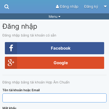
Đăng nhập
Đăng ký
Menu
Đăng nhập
Bài hát
Guitar Tabs
Playlist
Hợp âm
Đăng nhập bằng tài khoản có sẵn
Điệu bài hát
Thể loại
Facebook
Tìm theo hợp âm
Tải ứng dụng
Google
Yêu cầu hợp âm
Thành Viên
Khóa học
Quản lý
43
Đăng nhập bằng tài khoản Hợp Âm Chuẩn
Tắt quảng cáo
Tên tài khoản hoặc Email
Mật khẩu