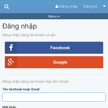
Đăng nhập
Đăng ký
Menu
Đăng nhập
Bài hát
Guitar Tabs
Playlist
Hợp âm
Đăng nhập bằng tài khoản có sẵn
Điệu bài hát
Thể loại
Facebook
Tìm theo hợp âm
Tải ứng dụng
Google
Yêu cầu hợp âm
Thành Viên
Khóa học
Quản lý
84
Đăng nhập bằng tài khoản Hợp Âm Chuẩn
Tắt quảng cáo
Tên tài khoản hoặc Email
Mật khẩu