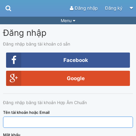
Đăng nhập
Đăng ký
Menu
Đăng nhập
Bài hát
Guitar Tabs
Playlist
Hợp âm
Đăng nhập bằng tài khoản có sẵn
Điệu bài hát
Thể loại
Facebook
Tìm theo hợp âm
Tải ứng dụng
Google
Yêu cầu hợp âm
Thành Viên
Khóa học
Quản lý
51
Đăng nhập bằng tài khoản Hợp Âm Chuẩn
Tắt quảng cáo
Tên tài khoản hoặc Email
Mật khẩu