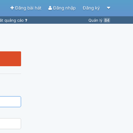
Đăng bài hát
Đăng nhập
Đăng ký
ắt quảng cáo
Quản lý
84