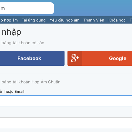
eo hợp âm
Tải ứng dụng
Yêu cầu hợp âm
Thành Viên
Khóa học
T
 nhập
 bằng tài khoản có sẵn
Facebook
Google
 bằng tài khoản Hợp Âm Chuẩn
ản hoặc Email