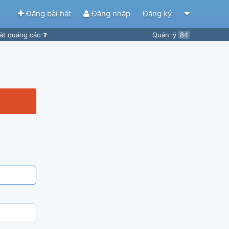
Đăng bài hát
Đăng nhập
Đăng ký
ắt quảng cáo
Quản lý
84