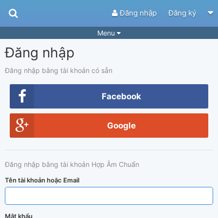
Đăng nhập
Đăng ký
Menu
Đăng nhập
Bài hát
Guitar Tabs
Playlist
Hợp âm
Đăng nhập bằng tài khoản có sẵn
Điệu bài hát
Thể loại
Facebook
Tìm theo hợp âm
Tải ứng dụng
Google
Yêu cầu hợp âm
Thành Viên
Khóa học
Quản lý
43
Đăng nhập bằng tài khoản Hợp Âm Chuẩn
Tắt quảng cáo
Tên tài khoản hoặc Email
Mật khẩu