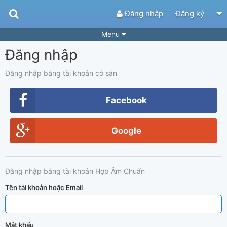
Đăng nhập
Đăng ký
Menu
Đăng nhập
Bài hát
Guitar Tabs
Playlist
Hợp âm
Đăng nhập bằng tài khoản có sẵn
Điệu bài hát
Thể loại
Facebook
Tìm theo hợp âm
Tải ứng dụng
Google
Yêu cầu hợp âm
Thành Viên
Khóa học
Quản lý
83
Đăng nhập bằng tài khoản Hợp Âm Chuẩn
Tắt quảng cáo
Tên tài khoản hoặc Email
Mật khẩu