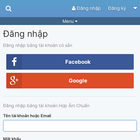
Đăng nhập
Đăng ký
Menu
Đăng nhập
Bài hát
Guitar Tabs
Playlist
Hợp âm
Đăng nhập bằng tài khoản có sẵn
Điệu bài hát
Thể loại
Facebook
Tìm theo hợp âm
Tải ứng dụng
Google
Yêu cầu hợp âm
Thành Viên
Khóa học
Quản lý
68
Đăng nhập bằng tài khoản Hợp Âm Chuẩn
Tắt quảng cáo
Tên tài khoản hoặc Email
Mật khẩu