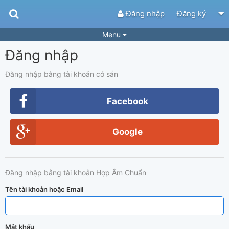
Đăng nhập
Đăng ký
Menu
Đăng nhập
Bài hát
Guitar Tabs
Playlist
Hợp âm
Đăng nhập bằng tài khoản có sẵn
Điệu bài hát
Thể loại
Facebook
Tìm theo hợp âm
Tải ứng dụng
Google
Yêu cầu hợp âm
Thành Viên
Khóa học
Quản lý
58
Đăng nhập bằng tài khoản Hợp Âm Chuẩn
Tắt quảng cáo
Tên tài khoản hoặc Email
Mật khẩu