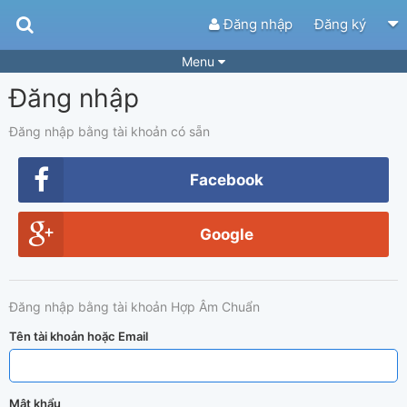
Đăng nhập
Đăng ký
Menu
Đăng nhập
Bài hát
Guitar Tabs
Playlist
Hợp âm
Đăng nhập bằng tài khoản có sẵn
Điệu bài hát
Thể loại
Facebook
Tìm theo hợp âm
Tải ứng dụng
Google
Yêu cầu hợp âm
Thành Viên
Khóa học
Quản lý
84
Đăng nhập bằng tài khoản Hợp Âm Chuẩn
Tắt quảng cáo
Tên tài khoản hoặc Email
Mật khẩu