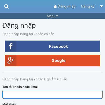
Đăng nhập
Đăng ký
Menu
Đăng nhập
Bài hát
Guitar Tabs
Playlist
Hợp âm
Đăng nhập bằng tài khoản có sẵn
Điệu bài hát
Thể loại
Facebook
Tìm theo hợp âm
Tải ứng dụng
Google
Yêu cầu hợp âm
Thành Viên
Khóa học
Quản lý
70
Đăng nhập bằng tài khoản Hợp Âm Chuẩn
Tắt quảng cáo
Tên tài khoản hoặc Email
Mật khẩu