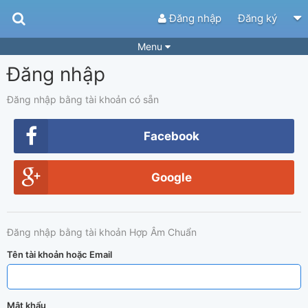
Đăng nhập
Đăng ký
Menu
Đăng nhập
Bài hát
Guitar Tabs
Playlist
Hợp âm
Đăng nhập bằng tài khoản có sẵn
Điệu bài hát
Thể loại
Facebook
Tìm theo hợp âm
Tải ứng dụng
Google
Yêu cầu hợp âm
Thành Viên
Khóa học
Quản lý
87
Đăng nhập bằng tài khoản Hợp Âm Chuẩn
Tắt quảng cáo
Tên tài khoản hoặc Email
Mật khẩu