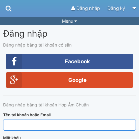
Đăng nhập
Đăng ký
Menu
Đăng nhập
Bài hát
Guitar Tabs
Playlist
Hợp âm
Đăng nhập bằng tài khoản có sẵn
Điệu bài hát
Thể loại
Facebook
Tìm theo hợp âm
Tải ứng dụng
Google
Yêu cầu hợp âm
Thành Viên
Khóa học
Quản lý
43
Đăng nhập bằng tài khoản Hợp Âm Chuẩn
Tắt quảng cáo
Tên tài khoản hoặc Email
Mật khẩu