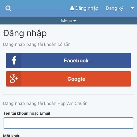
Đăng nhập
Đăng ký
Menu
Đăng nhập
Bài hát
Guitar Tabs
Playlist
Hợp âm
Đăng nhập bằng tài khoản có sẵn
Điệu bài hát
Thể loại
Facebook
Tìm theo hợp âm
Tải ứng dụng
Google
Yêu cầu hợp âm
Thành Viên
Khóa học
Quản lý
83
Đăng nhập bằng tài khoản Hợp Âm Chuẩn
Tắt quảng cáo
Tên tài khoản hoặc Email
Mật khẩu