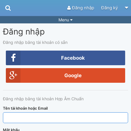
Đăng nhập
Đăng ký
Menu
Đăng nhập
Bài hát
Guitar Tabs
Playlist
Hợp âm
Đăng nhập bằng tài khoản có sẵn
Điệu bài hát
Thể loại
Facebook
Tìm theo hợp âm
Tải ứng dụng
Google
Yêu cầu hợp âm
Thành Viên
Khóa học
Quản lý
89
Đăng nhập bằng tài khoản Hợp Âm Chuẩn
Tắt quảng cáo
Tên tài khoản hoặc Email
Mật khẩu