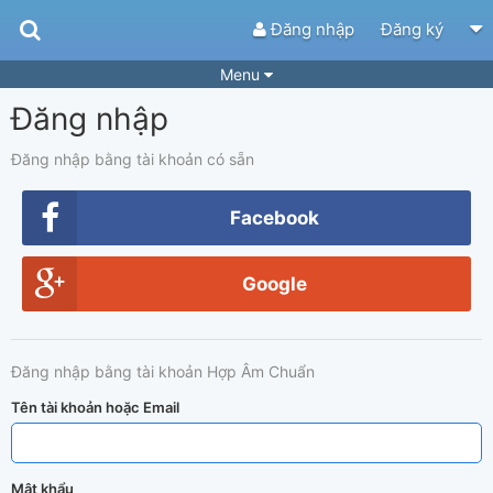
Đăng nhập
Đăng ký
Menu
Đăng nhập
Bài hát
Guitar Tabs
Playlist
Hợp âm
Đăng nhập bằng tài khoản có sẵn
Điệu bài hát
Thể loại
Facebook
Tìm theo hợp âm
Tải ứng dụng
Google
Yêu cầu hợp âm
Thành Viên
Khóa học
Quản lý
59
Đăng nhập bằng tài khoản Hợp Âm Chuẩn
Tắt quảng cáo
Tên tài khoản hoặc Email
Mật khẩu