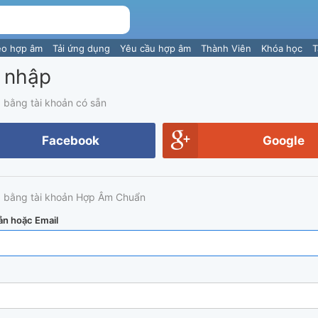
eo hợp âm
Tải ứng dụng
Yêu cầu hợp âm
Thành Viên
Khóa học
T
 nhập
 bằng tài khoản có sẵn
Facebook
Google
 bằng tài khoản Hợp Âm Chuẩn
ản hoặc Email