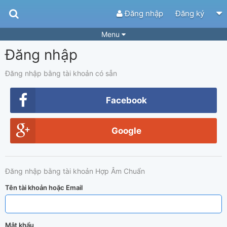
Đăng nhập
Đăng ký
Menu
Đăng nhập
Bài hát
Guitar Tabs
Playlist
Hợp âm
Đăng nhập bằng tài khoản có sẵn
Điệu bài hát
Thể loại
Facebook
Tìm theo hợp âm
Tải ứng dụng
Google
Yêu cầu hợp âm
Thành Viên
Khóa học
Quản lý
51
Đăng nhập bằng tài khoản Hợp Âm Chuẩn
Tắt quảng cáo
Tên tài khoản hoặc Email
Mật khẩu