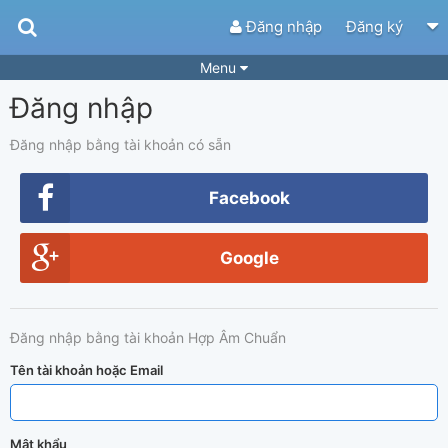
Đăng nhập
Đăng ký
Menu
Đăng nhập
Bài hát
Guitar Tabs
Playlist
Hợp âm
Đăng nhập bằng tài khoản có sẵn
Điệu bài hát
Thể loại
Facebook
Tìm theo hợp âm
Tải ứng dụng
Google
Yêu cầu hợp âm
Thành Viên
Khóa học
Quản lý
84
Đăng nhập bằng tài khoản Hợp Âm Chuẩn
Tắt quảng cáo
Tên tài khoản hoặc Email
Mật khẩu