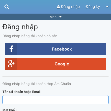
Đăng nhập
Đăng ký
Menu
Đăng nhập
Bài hát
Guitar Tabs
Playlist
Hợp âm
Đăng nhập bằng tài khoản có sẵn
Điệu bài hát
Thể loại
Facebook
Tìm theo hợp âm
Tải ứng dụng
Google
Yêu cầu hợp âm
Thành Viên
Khóa học
Quản lý
73
Đăng nhập bằng tài khoản Hợp Âm Chuẩn
Tắt quảng cáo
Tên tài khoản hoặc Email
Mật khẩu