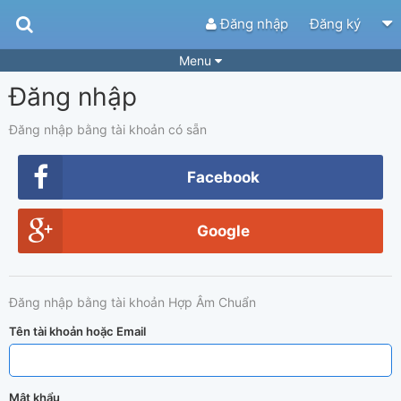
Đăng nhập
Đăng ký
Menu
Đăng nhập
Bài hát
Guitar Tabs
Playlist
Hợp âm
Đăng nhập bằng tài khoản có sẵn
Điệu bài hát
Thể loại
Facebook
Tìm theo hợp âm
Tải ứng dụng
Google
Yêu cầu hợp âm
Thành Viên
Khóa học
Quản lý
96
Đăng nhập bằng tài khoản Hợp Âm Chuẩn
Tắt quảng cáo
Tên tài khoản hoặc Email
Mật khẩu