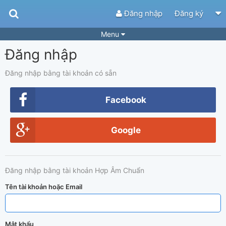
Đăng nhập
Đăng ký
Menu
Đăng nhập
Bài hát
Guitar Tabs
Playlist
Hợp âm
Đăng nhập bằng tài khoản có sẵn
Điệu bài hát
Thể loại
Facebook
Tìm theo hợp âm
Tải ứng dụng
Google
Yêu cầu hợp âm
Thành Viên
Khóa học
Quản lý
68
Đăng nhập bằng tài khoản Hợp Âm Chuẩn
Tắt quảng cáo
Tên tài khoản hoặc Email
Mật khẩu