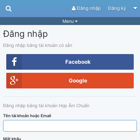
Đăng nhập
Đăng ký
Menu
Đăng nhập
Bài hát
Guitar Tabs
Playlist
Hợp âm
Đăng nhập bằng tài khoản có sẵn
Điệu bài hát
Thể loại
Facebook
Tìm theo hợp âm
Tải ứng dụng
Google
Yêu cầu hợp âm
Thành Viên
Khóa học
Quản lý
46
Đăng nhập bằng tài khoản Hợp Âm Chuẩn
Tắt quảng cáo
Tên tài khoản hoặc Email
Mật khẩu