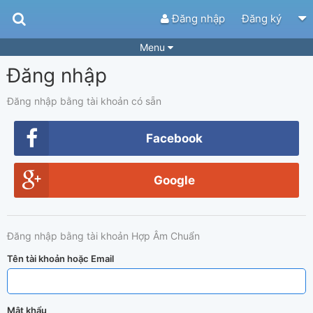
Đăng nhập
Đăng ký
Menu
Đăng nhập
Bài hát
Guitar Tabs
Playlist
Hợp âm
Đăng nhập bằng tài khoản có sẵn
Điệu bài hát
Thể loại
Facebook
Tìm theo hợp âm
Tải ứng dụng
Google
Yêu cầu hợp âm
Thành Viên
Khóa học
Quản lý
43
Đăng nhập bằng tài khoản Hợp Âm Chuẩn
Tắt quảng cáo
Tên tài khoản hoặc Email
Mật khẩu