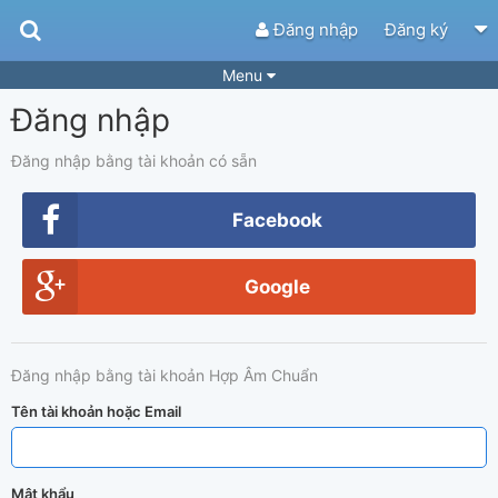
Đăng nhập
Đăng ký
Menu
Đăng nhập
Bài hát
Guitar Tabs
Playlist
Hợp âm
Đăng nhập bằng tài khoản có sẵn
Điệu bài hát
Thể loại
Facebook
Tìm theo hợp âm
Tải ứng dụng
Google
Yêu cầu hợp âm
Thành Viên
Khóa học
Quản lý
70
Đăng nhập bằng tài khoản Hợp Âm Chuẩn
Tắt quảng cáo
Tên tài khoản hoặc Email
Mật khẩu