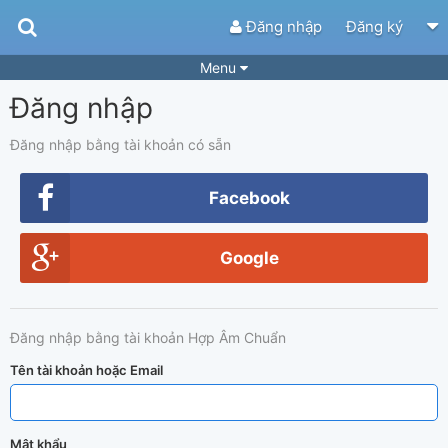
Đăng nhập
Đăng ký
Menu
Đăng nhập
Bài hát
Guitar Tabs
Playlist
Hợp âm
Đăng nhập bằng tài khoản có sẵn
Điệu bài hát
Thể loại
Facebook
Tìm theo hợp âm
Tải ứng dụng
Google
Yêu cầu hợp âm
Thành Viên
Khóa học
Quản lý
87
Đăng nhập bằng tài khoản Hợp Âm Chuẩn
Tắt quảng cáo
Tên tài khoản hoặc Email
Mật khẩu