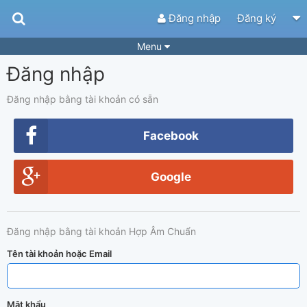
Đăng nhập
Đăng ký
Menu
Đăng nhập
Bài hát
Guitar Tabs
Playlist
Hợp âm
Đăng nhập bằng tài khoản có sẵn
Điệu bài hát
Thể loại
Facebook
Tìm theo hợp âm
Tải ứng dụng
Google
Yêu cầu hợp âm
Thành Viên
Khóa học
Quản lý
84
Đăng nhập bằng tài khoản Hợp Âm Chuẩn
Tắt quảng cáo
Tên tài khoản hoặc Email
Mật khẩu