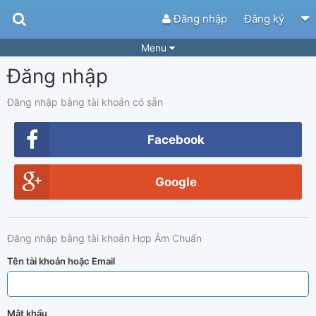
Đăng nhập
Đăng ký
Menu
Đăng nhập
Bài hát
Guitar Tabs
Playlist
Hợp âm
Đăng nhập bằng tài khoản có sẵn
Điệu bài hát
Thể loại
Facebook
Tìm theo hợp âm
Tải ứng dụng
Google
Yêu cầu hợp âm
Thành Viên
Khóa học
Quản lý
74
Đăng nhập bằng tài khoản Hợp Âm Chuẩn
Tắt quảng cáo
Tên tài khoản hoặc Email
Mật khẩu