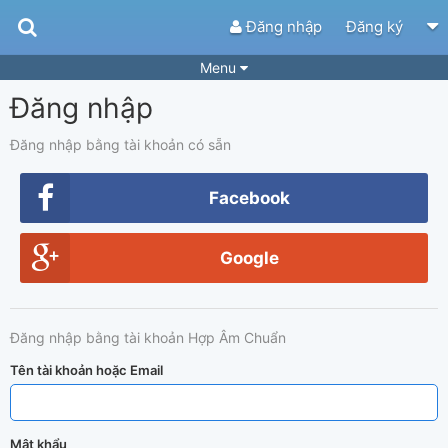
Đăng nhập
Đăng ký
Menu
Đăng nhập
Bài hát
Guitar Tabs
Playlist
Hợp âm
Đăng nhập bằng tài khoản có sẵn
Điệu bài hát
Thể loại
Facebook
Tìm theo hợp âm
Tải ứng dụng
Google
Yêu cầu hợp âm
Thành Viên
Khóa học
Quản lý
78
Đăng nhập bằng tài khoản Hợp Âm Chuẩn
Tắt quảng cáo
Tên tài khoản hoặc Email
Mật khẩu