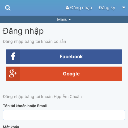
Đăng nhập
Đăng ký
Menu
Đăng nhập
Bài hát
Guitar Tabs
Playlist
Hợp âm
Đăng nhập bằng tài khoản có sẵn
Điệu bài hát
Thể loại
Facebook
Tìm theo hợp âm
Tải ứng dụng
Google
Yêu cầu hợp âm
Thành Viên
Khóa học
Quản lý
62
Đăng nhập bằng tài khoản Hợp Âm Chuẩn
Tắt quảng cáo
Tên tài khoản hoặc Email
Mật khẩu